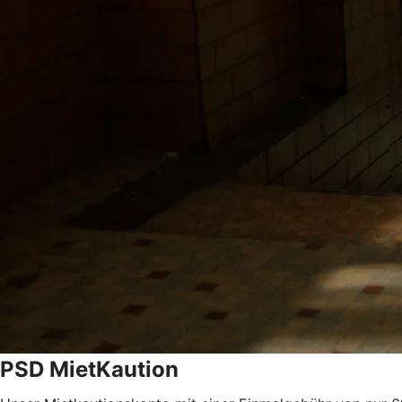
PSD MietKaution