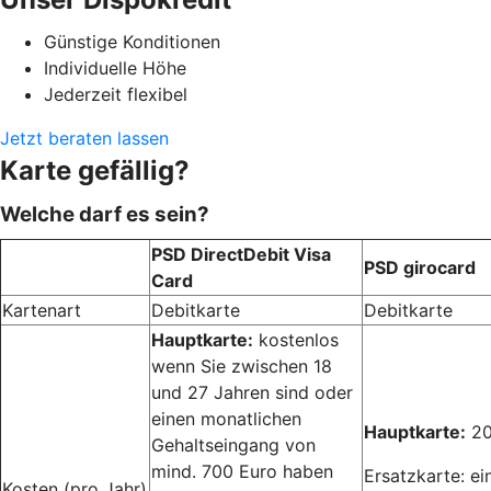
Günstige Konditionen
Individuelle Höhe
Jederzeit flexibel
Jetzt beraten lassen
Karte gefällig?
Welche darf es sein?
PSD DirectDebit Visa
PSD girocard
Card
Kartenart
Debitkarte
Debitkarte
Hauptkarte:
kostenlos
wenn Sie zwischen 18
und 27 Jahren sind oder
einen monatlichen
Hauptkarte:
20
Gehaltseingang von
mind. 700 Euro haben
Ersatzkarte: ei
Kosten (pro Jahr)